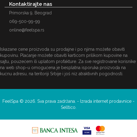
Kontaktirajte nas
Primorska 9, Beograd
069-500-99-99
online@feelspa.rs
Iskazane cene proizvoda su prodajne i po njima možete obaviti
kupovinu. Plaćanje možete obaviti karticom prilikom kupovine na
sajtu, pouzećem ili uplatom profakture. Za sve registrovane korisnike
na web shop-u omogućena je besplatna isporuka proizvoda na
kućnu adresu, na teritoriji Srbije i još niz atraktivnih pogodnosti.
FeelSpa © 2026. Sva prava zadržana. -
Izrada internet prodavnice
-
Selltico.