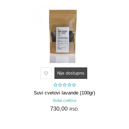
prostor
Nije dostupno
Suvi cvetovi lavande (100gr)
Sivka cvetovi
730,00
RSD.