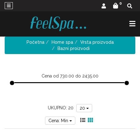
×
0
INSPIRA:MED
NEGA
LICA
Početna
Home spa
Vrsta proizvoda
DR
Bazni proizvodi
RIMPLER
NEGA
LICA
Cena od 730.00 do 2435.00
Telo
Kosa
kupke
UKUPNO: 20
20
Home
pa
Cena: Min
Mirisi
za