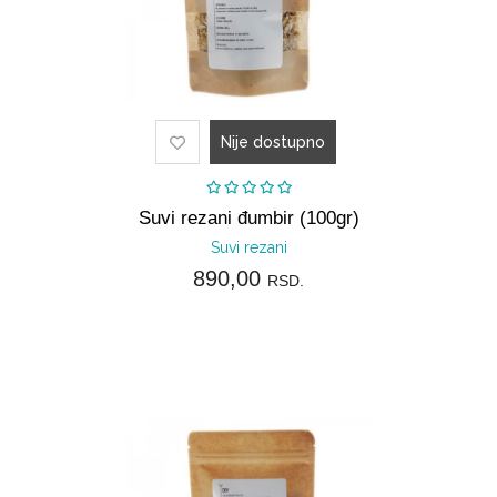
Nije dostupno
Suvi rezani đumbir (100gr)
Suvi rezani
890,00
RSD.