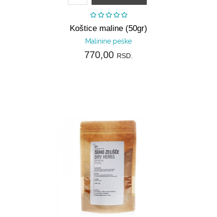
Koštice maline (50gr)
Malinine peške
770,00
RSD.