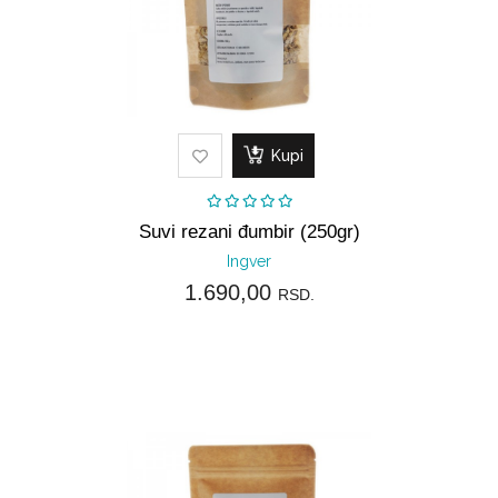
Kupi
Suvi rezani đumbir (250gr)
Ingver
1.690,00
RSD.