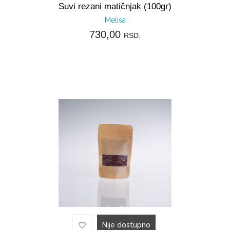
Suvi rezani matičnjak (100gr)
Melisa
730,00
RSD.
Nije dostupno