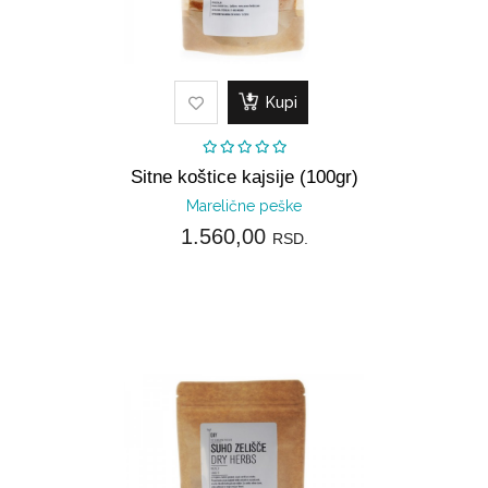
Kupi
Sitne koštice kajsije (100gr)
Marelične peške
1.560,00
RSD.