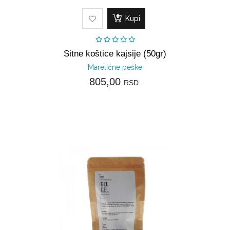
Kupi
Sitne koštice kajsije (50gr)
Marelične peške
805,00
RSD.