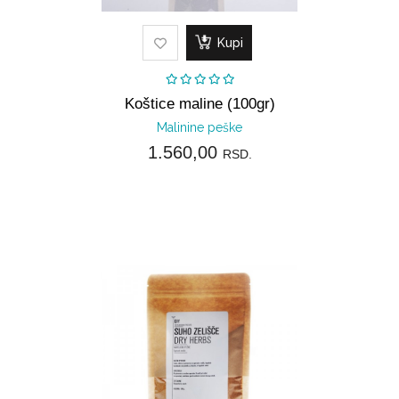
Kupi
Koštice maline (100gr)
Malinine peške
1.560,00
RSD.