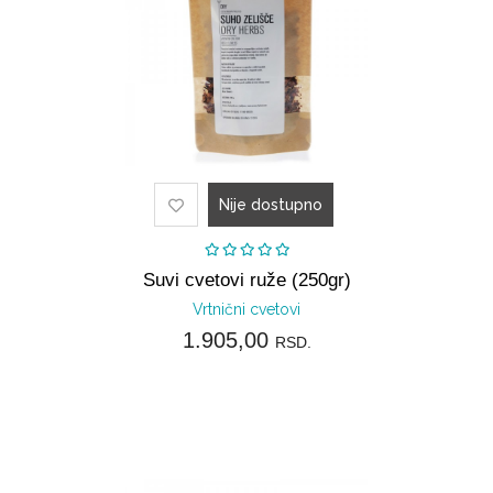
Nije dostupno
Suvi cvetovi ruže (250gr)
Vrtnični cvetovi
1.905,00
RSD.