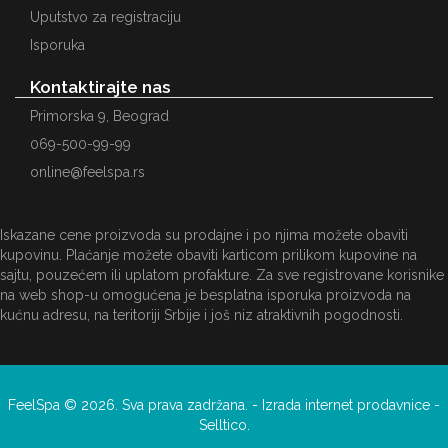
Uputstvo za registraciju
Isporuka
Kontaktirajte nas
Primorska 9, Beograd
069-500-99-99
online@feelspa.rs
Iskazane cene proizvoda su prodajne i po njima možete obaviti
kupovinu. Plaćanje možete obaviti karticom prilikom kupovine na
sajtu, pouzećem ili uplatom profakture. Za sve registrovane korisnike
na web shop-u omogućena je besplatna isporuka proizvoda na
kućnu adresu, na teritoriji Srbije i još niz atraktivnih pogodnosti.
FeelSpa © 2026. Sva prava zadržana. -
Izrada internet prodavnice
-
Selltico.