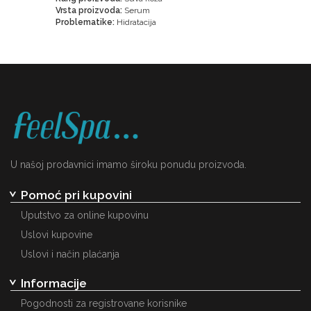
Vrsta proizvoda:
Serum
Problematike:
Hidratacija
U našoj prodavnici imamo široku ponudu proizvoda.
Pomoć pri kupovini
Uputstvo za online kupovinu
Uslovi kupovine
Uslovi i način plaćanja
Informacije
Pogodnosti za registrovane korisnike