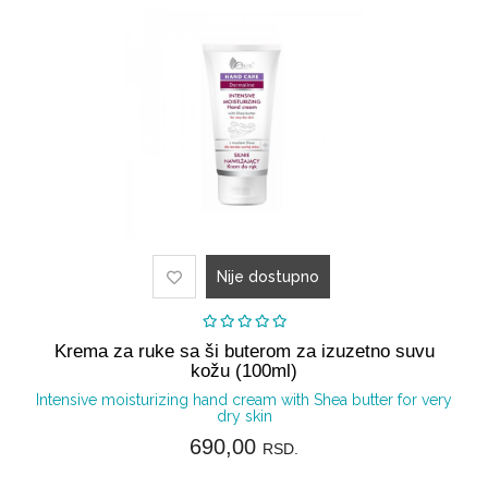
prostor
Nije dostupno
Krema za ruke sa ši buterom za izuzetno suvu
kožu (100ml)
Intensive moisturizing hand cream with Shea butter for very
dry skin
690,00
RSD.