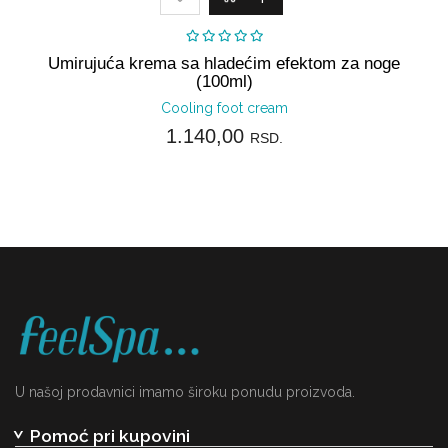
Umirujuća krema sa hladećim efektom za noge
(100ml)
Cooling foot cream
1.140,00
RSD.
U našoj prodavnici imamo široku ponudu proizvoda.
Pomoć pri kupovini