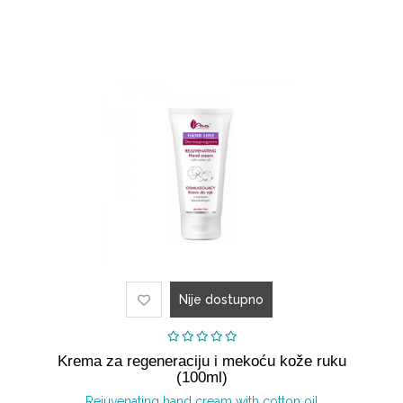
Nije dostupno
Krema za regeneraciju i mekoću kože ruku
(100ml)
Rejuvenating hand cream with cotton oil