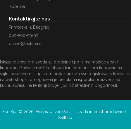
Isporuka
Kontaktirajte nas
Primorska 9, Beograd
069-500-99-99
online@feelspa.rs
Iskazane cene proizvoda su prodajne i po njima možete obaviti
kupovinu. Plaćanje možete obaviti karticom prilikom kupovine na
sajtu, pouzećem ili uplatom profakture. Za sve registrovane korisnike
na web shop-u omogućena je besplatna isporuka proizvoda na
kućnu adresu, na teritoriji Srbije i još niz atraktivnih pogodnosti.
FeelSpa © 2026. Sva prava zadržana. -
Izrada internet prodavnice
-
Selltico.