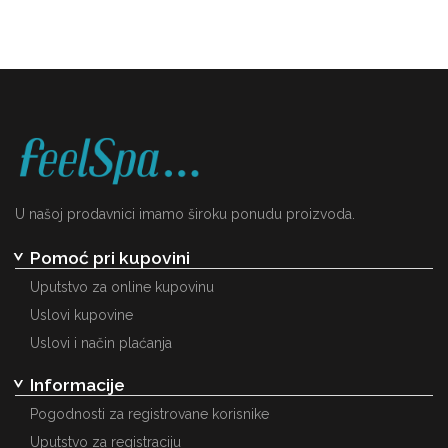
prostor
U našoj prodavnici imamo široku ponudu proizvoda.
Pomoć pri kupovini
Uputstvo za online kupovinu
Uslovi kupovine
Uslovi i način plaćanja
Informacije
Pogodnosti za registrovane korisnike
Uputstvo za registraciju