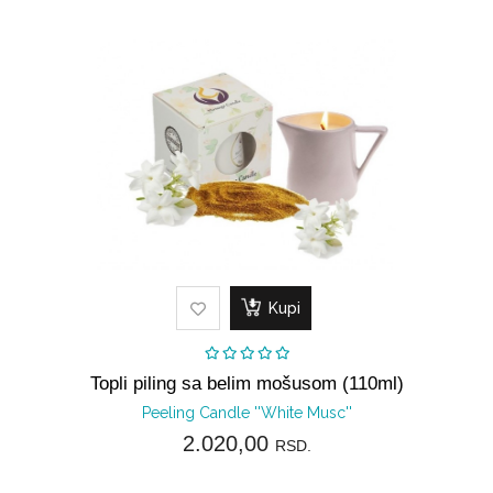
Kupi
Topli piling sa belim mošusom (110ml)
Peeling Candle ''White Musc''
2.020,00
RSD.