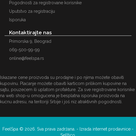
Pogodnosti za registrovane korisnike
Uputstvo za registraciju
Isporuka
Kontaktirajte nas
Primorska 9, Beograd
069-500-99-99
online@feelspa.rs
Iskazane cene proizvoda su prodajne i po njima možete obaviti
kupovinu. Plaćanje možete obaviti karticom prilikom kupovine na
sajtu, pouzećem ili uplatom profakture. Za sve registrovane korisnike
na web shop-u omogućena je besplatna isporuka proizvoda na
kućnu adresu, na teritoriji Srbije i još niz atraktivnih pogodnosti.
FeelSpa © 2026. Sva prava zadržana. -
Izrada internet prodavnice
-
Selltico.