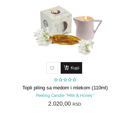
prostor
Kupi
Topli piling sa medom i mlekom (110ml)
Peeling Candle ''Milk & Honey''
2.020,00
RSD.