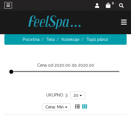
×
0
INSPIRA:MED
NEGA
LICA
Početna
Telo
Kolekcije
Topli pilinzi
DR
RIMPLER
NEGA
LICA
Cena od 2020.00 do 2020.00
Telo
Kosa
kupke
UKUPNO: 3
20
Home
Cena: Min
pa
Mirisi
za