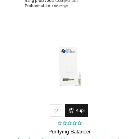
Rang proizvoda:
Osetljiva koža
Problematike:
Umirenje
Kupi
Purifying Balancer