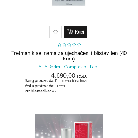
Kupi
Tretman kiselinama za ujednačeni i blistav ten (40
kom)
AHA Radiant Complexion Pads
4.690,00
RSD.
Rang proizvoda:
Problematična koža
Vrsta proizvoda:
Tuferi
Problematike:
Akne