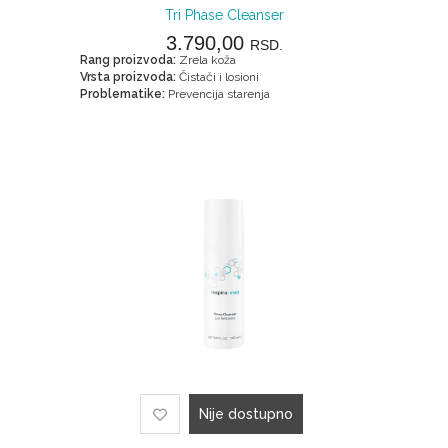
Tri Phase Cleanser
3.790,00
RSD.
Rang proizvoda:
Zrela koža
Vrsta proizvoda:
Čistači i losioni
Problematike:
Prevencija starenja
Nije dostupno