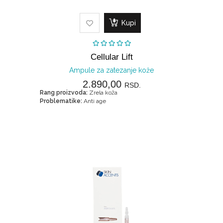
Kupi
Cellular Lift
Ampule za zatezanje kože
2.890,00
RSD.
Rang proizvoda:
Zrela koža
Problematike:
Anti age