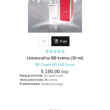
Kupi
Univerzačna BB krema (30 ml)
BB Cream HD Soft Focus
5.190,00
RSD.
Rang proizvoda:
Svi tipovi kože
Vrsta proizvoda:
BB krema
Problematike:
Korektivna nega