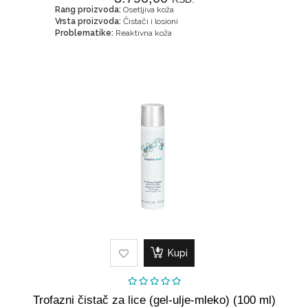
Rang proizvoda:
Osetljiva koža
Vrsta proizvoda:
Čistači i losioni
Problematike:
Reaktivna koža
Kupi
Trofazni čistač za lice (gel-ulje-mleko) (100 ml)