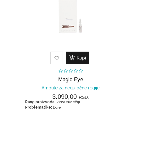
Kupi
Magic Eye
Ampule za negu očne regije
3.090,00
RSD.
Rang proizvoda:
Zona oko očiju
Problematike:
Bore