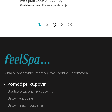
Vrsta proizvoda:
Zona oko očiju
Problematike:
Prevencija starenja
1
2
3
>
>>
U našoj prodavnici imamo široku ponudu proizvoda.
Pomoć pri kupovini
Uputstvo za online kupovinu
Uslovi kupovine
Uslovi i način plaćanja