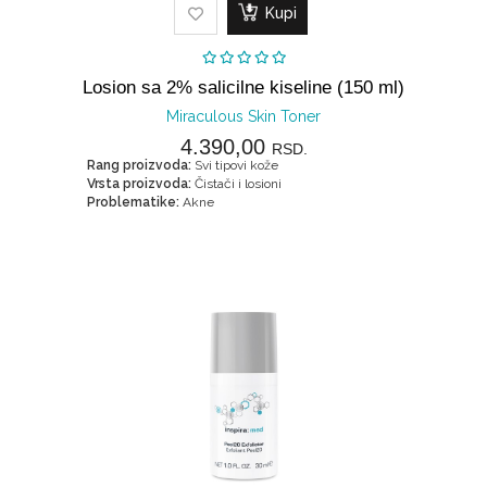
Kupi
Losion sa 2% salicilne kiseline (150 ml)
Miraculous Skin Toner
4.390,00
RSD.
Rang proizvoda:
Svi tipovi kože
Vrsta proizvoda:
Čistači i losioni
Problematike:
Akne