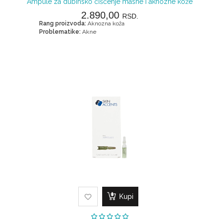
Ampule za dubinsko čišćenje masne i aknozne kože
2.890,00
RSD.
Rang proizvoda:
Aknozna koža
Problematike:
Akne
Kupi