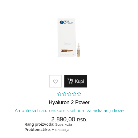
prostor
Kupi
Hyaluron 2 Power
Ampule sa hijaluronskom kiselinom za hidrataciju kože
2.890,00
RSD.
Rang proizvoda:
Suva koža
Problematike:
Hidratacija