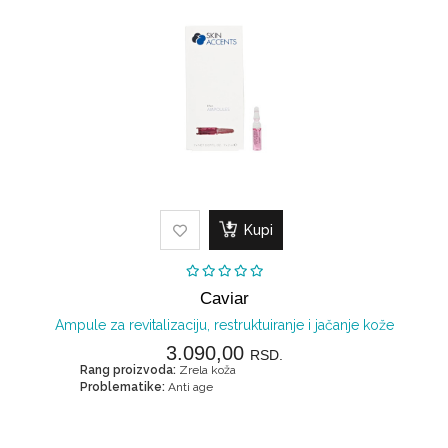
Kupi
Caviar
Ampule za revitalizaciju, restruktuiranje i jačanje kože
3.090,00
RSD.
Rang proizvoda:
Zrela koža
Problematike:
Anti age