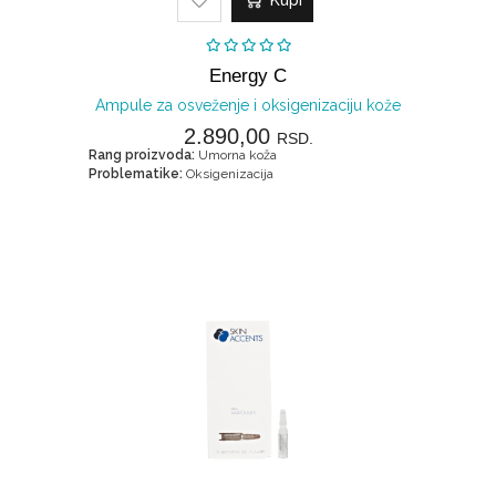
Energy C
Ampule za osveženje i oksigenizaciju kože
2.890,00
RSD.
Rang proizvoda:
Umorna koža
Problematike:
Oksigenizacija