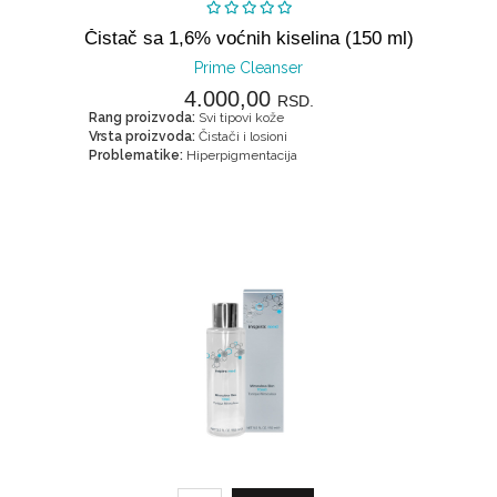
Čistač sa 1,6% voćnih kiselina (150 ml)
Prime Cleanser
4.000,00
RSD.
Rang proizvoda:
Svi tipovi kože
Vrsta proizvoda:
Čistači i losioni
Problematike:
Hiperpigmentacija