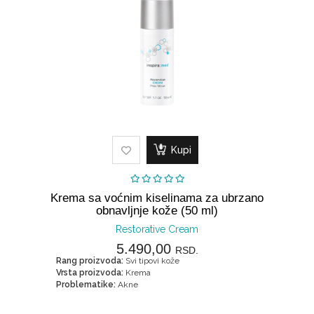
Kupi
Krema sa voćnim kiselinama za ubrzano
obnavljnje kože (50 ml)
Restorative Cream
5.490,00
RSD.
Rang proizvoda:
Svi tipovi kože
Vrsta proizvoda:
Krema
Problematike:
Akne