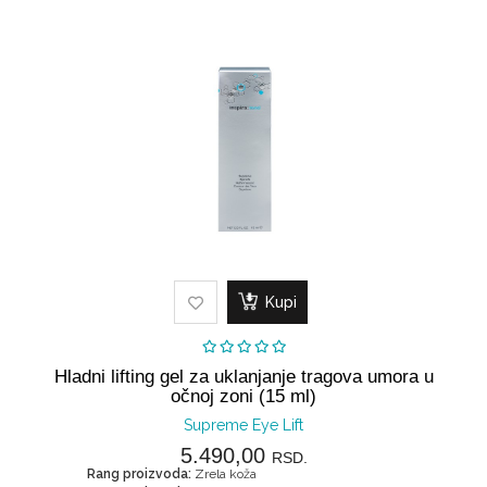
Kupi
Hladni lifting gel za uklanjanje tragova umora u
očnoj zoni (15 ml)
Supreme Eye Lift
5.490,00
RSD.
Rang proizvoda:
Zrela koža