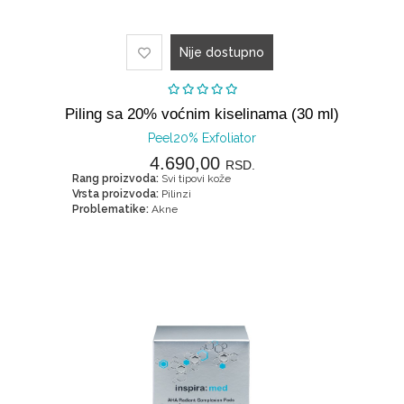
Nije dostupno
Piling sa 20% voćnim kiselinama (30 ml)
Peel20% Exfoliator
4.690,00
RSD.
Rang proizvoda:
Svi tipovi kože
Vrsta proizvoda:
Pilinzi
Problematike:
Akne