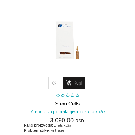
Kupi
Stem Cells
Ampule za podmladjivanje zrele kože
3.090,00
RSD.
Rang proizvoda:
Zrela koža
Problematike:
Anti age