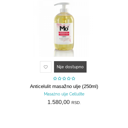
prostor
Nije dostupno
Anticelulit masažno ulje (250ml)
Masažno ulje CellulIte
1.580,00
RSD.