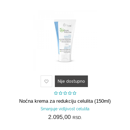
Nije dostupno
Noćna krema za redukciju celulita (150ml)
Smanjuje vidljivost celulita
2.095,00
RSD.