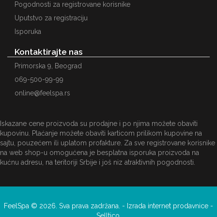
Pogodnosti za registrovane korisnike
Uputstvo za registraciju
Isporuka
Kontaktirajte nas
Primorska 9, Beograd
069-500-99-99
online@feelspa.rs
Iskazane cene proizvoda su prodajne i po njima možete obaviti
kupovinu. Plaćanje možete obaviti karticom prilikom kupovine na
sajtu, pouzećem ili uplatom profakture. Za sve registrovane korisnike
na web shop-u omogućena je besplatna isporuka proizvoda na
kućnu adresu, na teritoriji Srbije i još niz atraktivnih pogodnosti.
FeelSpa © 2026. Sva prava zadržana. -
Izrada internet prodavnice
-
Selltico.